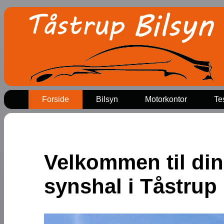
Forside
Bilsyn
Motorkontor
Tes
Velkommen til din
synshal i Tåstrup